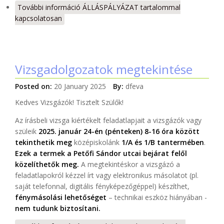
További információ
ÁLLÁSPÁLYÁZAT tartalommal
kapcsolatosan
Vizsgadolgozatok megtekintése
Posted on:
20 January 2025
By:
dfeva
Kedves Vizsgázók! Tisztelt Szülők!
Az írásbeli vizsga kiértékelt feladatlapjait a vizsgázók vagy
szüleik
2025. január 24-én (pénteken) 8-16 óra között
tekinthetik meg
középiskolánk
1/A és 1/B tantermében
.
Ezek a termek a Petőfi Sándor utcai bejárat felől
közelíthetők meg.
A megtekintéskor a vizsgázó a
feladatlapokról kézzel írt vagy elektronikus másolatot (pl.
saját telefonnal, digitális fényképezőgéppel) készíthet,
fénymásolási lehetőséget
– technikai eszköz hiányában -
nem tudunk biztosítani.