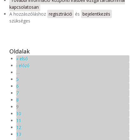
További információ
Központi írásbeli vizsga tartalommal
kapcsolatosan
A hozzászóláshoz
regisztráció
és
bejelentkezés
szükséges
Oldalak
« első
‹ előző
…
5
6
7
8
9
10
11
12
13