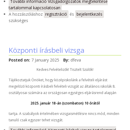
További információ
Vizsgadolgozatok megtekintése
tartalommal kapcsolatosan
A hozzászóláshoz
regisztráció
és
bejelentkezés
szükséges
Központi írásbeli vizsga
Posted on:
7 January 2025
By:
dfeva
Kedves Felvételizők! Tisztelt Szülők!
Tájékoztatjuk Önöket, hogy középiskolánk a felvételi eljárást
megelőző központi írásbeli felvételi vizsgát az általános iskolák 8.
osztályosai számára az országosan egységes eljárásrend alapján
2025. január 18-án (szombaton) 10 órától
tartja. A szabályok értelmében vizsgaismétlésre nincs mód, minden
tanuló csak egyszer tehet vizsgát.