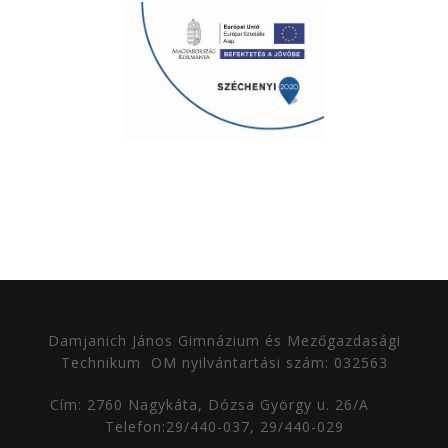
Damjanich János Gimnázium és Mezőgazdasági
Technikum
OM nyilvántartási szám: 032563
Cím: 2760 Nagykáta, Dózsa György u. 26/A
Telefon:29/440-037, 29/440-029