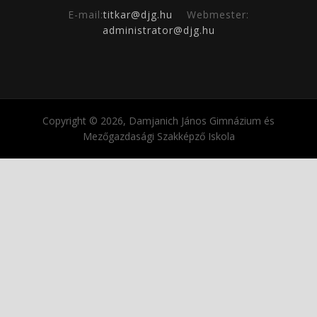
E-mail:
titkar@djg.hu
Webmester:
administrator@djg.hu
Copyright © 2026, Damjanich János Gimnázium és
Mezőgazdasági Szakképző Iskola