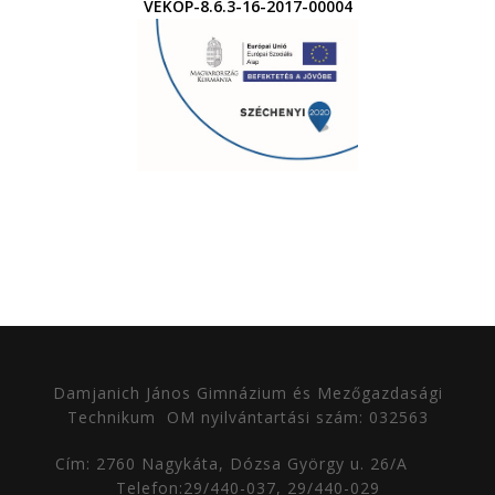
VEKOP-8.6.3-16-2017-00004
Damjanich János Gimnázium és Mezőgazdasági
Technikum
OM nyilvántartási szám: 032563
Cím: 2760 Nagykáta, Dózsa György u. 26/A
Telefon:29/440-037, 29/440-029