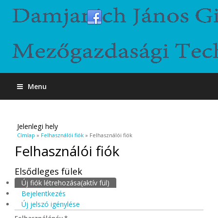
Menu
Jelenlegi hely
Címlap
»
Felhasználói fiók
» Felhasználói fiók
Felhasználói fiók
Elsődleges fülek
Új fiók létrehozása
(aktív fül)
Bejelentkezés
Új jelszó igénylése