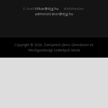
E-mail:
titkar@djg.hu
Webmester:
administrator@djg.hu
Copyright © 2026, Damjanich János Gimnázium és
Mezőgazdasági Szakképző Iskola