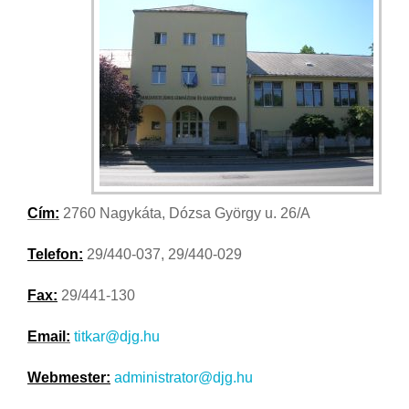
Cím:
2760 Nagykáta, Dózsa György u. 26/A
Telefon:
29/440-037, 29/440-029
Fax:
29/441-130
Email:
titkar@djg.hu
Webmester:
administrator@djg.hu