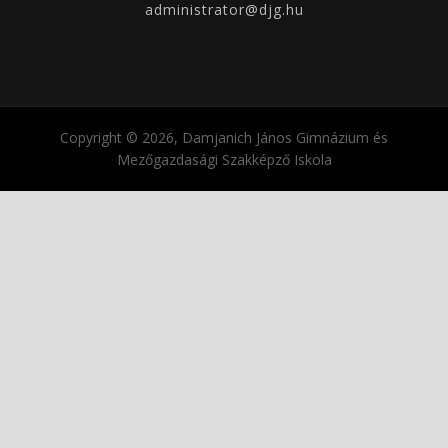
administrator@djg.hu
Copyright © 2026, Damjanich János Gimnázium és
Mezőgazdasági Szakképző Iskola