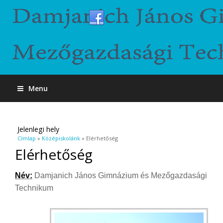
Menu
Jelenlegi hely
Címlap
»
Középiskolánk
» Elérhetőség
Elérhetőség
Név:
Damjanich János Gimnázium és Mezőgazdasági
Technikum