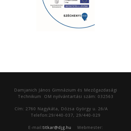
Damjanich János Gimnázium és Mezőgazdasági
Technikum
OM nyilvántartási szám: 032563
Cím: 2760 Nagykáta, Dózsa György u. 26/A
Telefon:29/440-037, 29/440-029
E-mail:
titkar@djg.hu
Webmester: