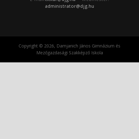
administrator@djg.hu
Copyright © 2026, Damjanich János Gimnázium és
Mezőgazdasági Szakképző Iskola