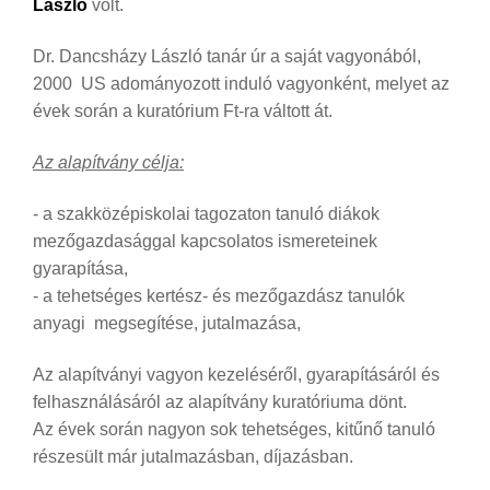
László
volt.
Dr. Dancsházy László tanár úr a saját vagyonából,
2000 US adományozott induló vagyonként, melyet az
évek során a kuratórium Ft-ra váltott át.
Az alapítvány célja:
- a szakközépiskolai tagozaton tanuló diákok
mezőgazdasággal kapcsolatos ismereteinek
gyarapítása,
- a tehetséges kertész- és mezőgazdász tanulók
anyagi megsegítése,
jutalmazása,
Az alapítványi vagyon kezeléséről, gyarapításáról és
felhasználásáról az alapítvány kuratóriuma dönt.
Az évek során nagyon sok tehetséges, kitűnő tanuló
részesült már jutalmazásban, díjazásban.