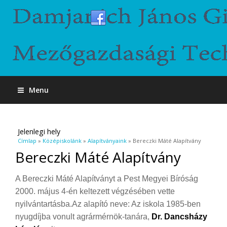
Menu
Jelenlegi hely
Címlap
»
Középiskolánk
»
Alapítványaink
» Bereczki Máté Alapítvány
Bereczki Máté Alapítvány
A Bereczki Máté Alapítványt a Pest Megyei Bíróság
2000. május 4-én keltezett végzésében vette
nyilvántartásba.Az alapító neve: Az iskola 1985-ben
nyugdíjba vonult agrármérnök-tanára,
Dr. Dancsházy