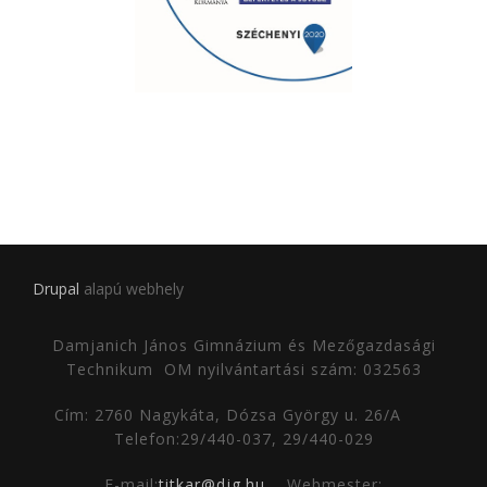
Drupal
alapú webhely
Damjanich János Gimnázium és Mezőgazdasági
Technikum
OM nyilvántartási szám: 032563
Cím: 2760 Nagykáta, Dózsa György u. 26/A
Telefon:29/440-037, 29/440-029
E-mail:
titkar@djg.hu
Webmester: