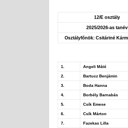
12/E osztály
2025/2026-as tanév
Osztályfőnök: Csitáriné Kárm
1.
Angeli Máté
2.
Bartucz Benjámin
3.
Boda Hanna
4.
Borbély Barnabás
5.
Csík Emese
6.
Csík Márton
7.
Fazekas Lilla