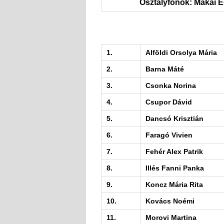
Osztályfőnök: Makai E
1.
Alföldi Orsolya Mária
2.
Barna Máté
3.
Csonka Norina
4.
Csupor Dávid
5.
Dancsó Krisztián
6.
Faragó Vivien
7.
Fehér Alex Patrik
8.
Illés Fanni Panka
9.
Koncz Mária Rita
10.
Kovács Noémi
11.
Morovi Martina