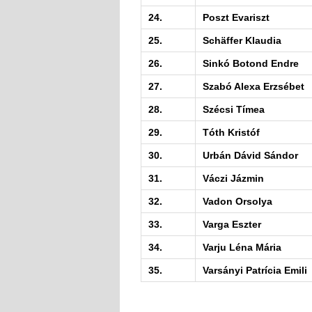
24.
Poszt Evariszt
25.
Schäffer Klaudia
26.
Sinkó Botond Endre
27.
Szabó Alexa Erzsébet
28.
Szécsi Tímea
29.
Tóth Kristóf
30.
Urbán Dávid Sándor
31.
Váczi Jázmin
32.
Vadon Orsolya
33.
Varga Eszter
34.
Varju Léna Mária
35.
Varsányi Patrícia Emili