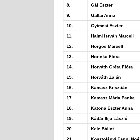
8.
Gál Eszter
9.
Gallai Anna
10.
Gyimesi Eszter
11.
Halmi István Marcell
12.
Horgos Marcell
13.
Horinka Flóra
14.
Horváth Gréta Flóra
15.
Horváth Zalán
16.
Kamasz Krisztián
17.
Kamasz Mária Panka
18.
Katona Eszter Anna
19.
Kádár Ilija László
20.
Kele Bálint
21.
Kosztolányi Fanni Noé