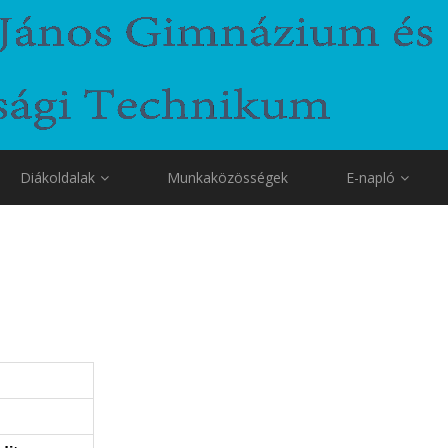
Diákoldalak
Munkaközösségek
E-napló