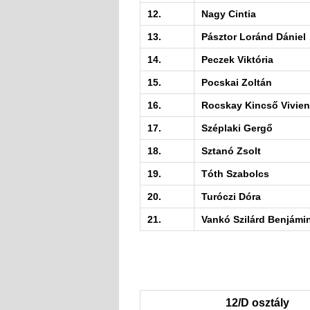
12.
Nagy Cintia
13.
Pásztor Loránd Dániel
14.
Peczek Viktória
15.
Pocskai Zoltán
16.
Rocskay Kincső Vivien
17.
Széplaki Gergő
18.
Sztanó Zsolt
19.
Tóth Szabolcs
20.
Turóczi Dóra
21.
Vankó Szilárd Benjámi
12/D osztály