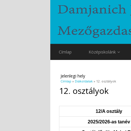
Címlap
Középiskolánk
Jelenlegi hely
Címlap
»
Diákoldalak
» 12. osztályok
12. osztályok
12/A osztály
2025/2026-as tanév