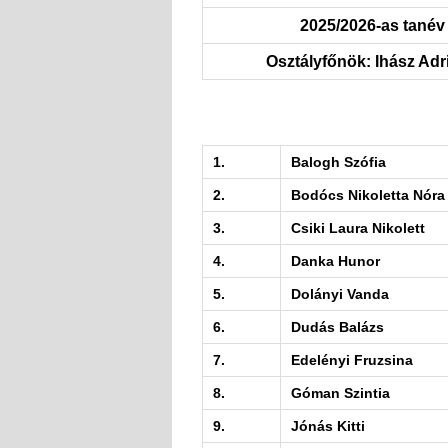
2025/2026-as tanév
Osztályfőnök: Ihász Adr
1.
Balogh Szófia
2.
Bodócs Nikoletta Nóra
3.
Csiki Laura Nikolett
4.
Danka Hunor
5.
Dolányi Vanda
6.
Dudás Balázs
7.
Edelényi Fruzsina
8.
Góman Szintia
9.
Jónás Kitti