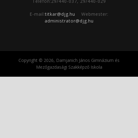
Telefon:29/440-037, 29/440-029
E-mail:
titkar@djg.hu
Webmester:
administrator@djg.hu
Copyright © 2026, Damjanich János Gimnázium és
Mezőgazdasági Szakképző Iskola