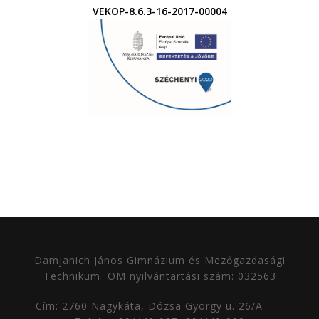
VEKOP-8.6.3-16-2017-00004
Damjanich János Gimnázium és Mezőgazdasági
Technikum
OM nyilvántartási szám: 032563
Cím: 2760 Nagykáta, Dózsa György u. 26/A