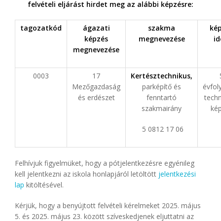
felvételi eljárást hirdet meg az alábbi képzésre:
tagozatkód
ágazati
szakma
ké
képzés
megnevezése
id
megnevezése
0003
17
Kertésztechnikus,
Mezőgazdaság
parképítő és
évfo
és erdészet
fenntartó
tech
szakmairány
ké
5 0812 17 06
Felhívjuk figyelmüket, hogy a pótjelentkezésre egyénileg
kell jelentkezni az iskola honlapjáról letöltött
jelentkezési
lap
kitöltésével.
Kérjük, hogy a benyújtott felvételi kérelmeket 2025. május
5. és 2025. május 23. között szíveskedjenek eljuttatni az