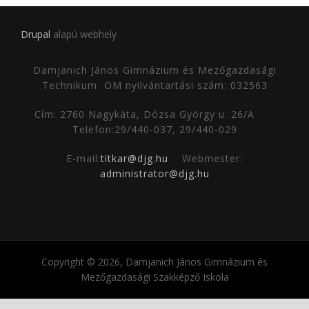
Drupal
alapú webhely
Damjanich János Gimnázium és Mezőgazdasági
Technikum
OM nyilvántartási szám: 032563
Cím: 2760 Nagykáta, Dózsa György u. 26/A
Telefon:29/440-037, 29/440-029
E-mail:
titkar@djg.hu
Webmester:
administrator@djg.hu
Copyright © 2026, Damjanich János Gimnázium és
Mezőgazdasági Szakképző Iskola