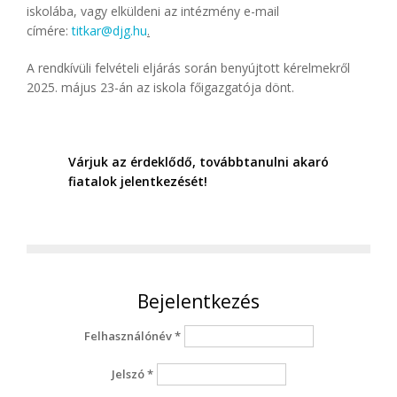
iskolába, vagy elküldeni az intézmény e-mail
címére:
titkar@djg.hu
.
A rendkívüli felvételi eljárás során benyújtott kérelmekről
2025. május 23-án az iskola főigazgatója dönt.
Várjuk az érdeklődő, továbbtanulni akaró
fiatalok jelentkezését!
Bejelentkezés
Felhasználónév
*
Jelszó
*