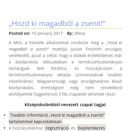
„Hozd ki magadból a zsenit!”
Posted on:
10 January 2017
By:
dfeva
A MOL a hetedik alkalommal rendezte meg a
„Hozd ki
magadból a zsenit!”
mottójú Junior Freshhh országos
vetélkedőt, azzal a céllal, hogy a diákok érdeklődését már
a középiskola időszakában a természettudományos
tantárgyak felé fordítsa, és hozzájáruljon a
természettudományos oktatás színvonalának további
növeléséhez. Magyarországi vagy országhatáron kívüli
középiskolás, érettségivel még nem rendelkező
(évfolyamtól függetlenül) 3 fős csapatok vehettek részt.
Középiskolánkból nevezett csapat tagjai:
További információ
„Hozd ki magadból a zsenit!”
tartalommal kapcsolatosan
A hozzászóláshoz
regisztráció
és
bejelentkezés