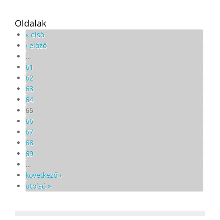
Oldalak
« első
‹ előző
…
61
62
63
64
65
66
67
68
69
…
következő ›
utolsó »