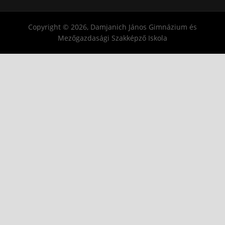
Copyright © 2026, Damjanich János Gimnázium és
Mezőgazdasági Szakképző Iskola