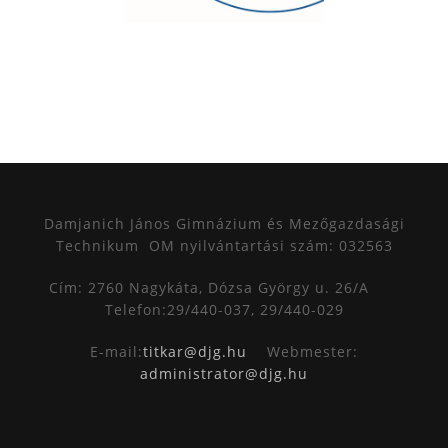
Damjanich János Gimnázium és Mezőgazdasági
Technikum
OM nyilvántartási szám: 032563
Cím: 2760 Nagykáta, Dózsa György u. 26/A
Telefon:29/440-037, 29/440-029
E-mail:
titkar@djg.hu
Webmester:
administrator@djg.hu