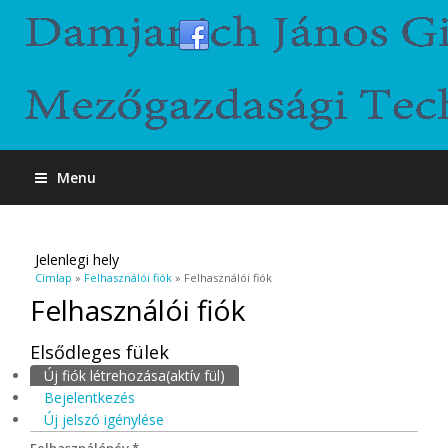
Menu
Jelenlegi hely
Címlap
»
Felhasználói fiók
» Felhasználói fiók
Felhasználói fiók
Elsődleges fülek
Új fiók létrehozása
(aktív fül)
Bejelentkezés
Új jelszó igénylése