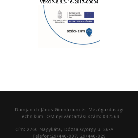
VEKOP-8.6.3-16-2017-00004
Damjanich János Gimnázium és Mezőgazdasági
Technikum
OM nyilvántartási szám: 032563
Cím: 2760 Nagykáta, Dózsa György u. 26/A
Telefon:29/440-037, 29/440-029