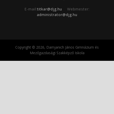
E-mail:
titkar@djg.hu
Webmester:
administrator@djg.hu
Copyright © 2026, Damjanich János Gimnázium és
Mezőgazdasági Szakképző Iskola