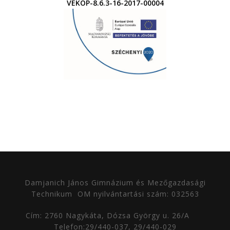
VEKOP-8.6.3-16-2017-00004
Damjanich János Gimnázium és Mezőgazdasági
Technikum
OM nyilvántartási szám: 032563
Cím: 2760 Nagykáta, Dózsa György u. 26/A
Telefon:29/440-037, 29/440-029