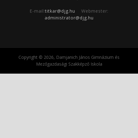
E-mail:
titkar@djg.hu
Webmester:
administrator@djg.hu
Copyright © 2026, Damjanich János Gimnázium és
Mezőgazdasági Szakképző Iskola