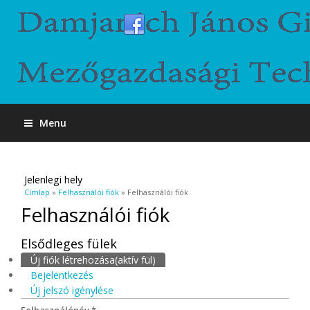
Menu
Jelenlegi hely
Címlap
»
Felhasználói fiók
» Felhasználói fiók
Felhasználói fiók
Elsődleges fülek
Új fiók létrehozása
(aktív fül)
Bejelentkezés
Új jelszó igénylése