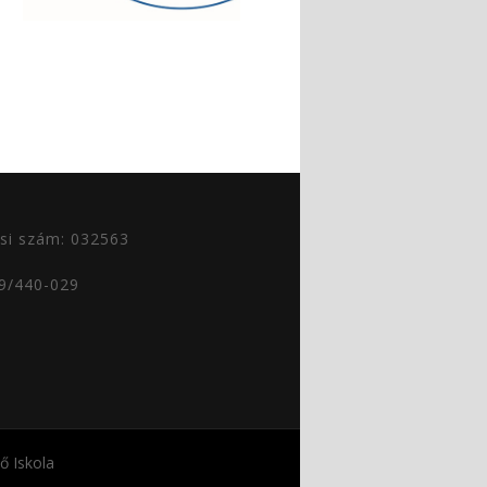
si szám: 032563
29/440-029
 Iskola