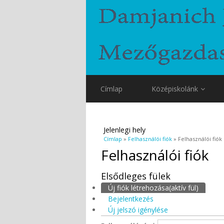
Címlap
Középiskolánk
Jelenlegi hely
Címlap
»
Felhasználói fiók
» Felhasználói fiók
Felhasználói fiók
Elsődleges fülek
Új fiók létrehozása
(aktív fül)
Bejelentkezés
Új jelszó igénylése