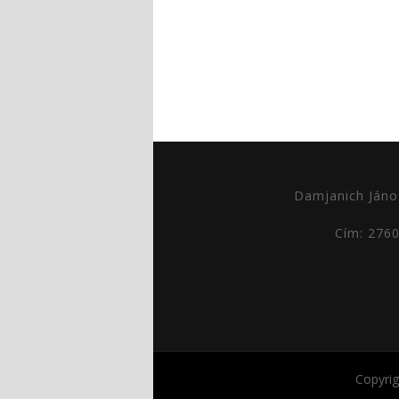
Damjanich Jáno
Cím: 276
Copyri