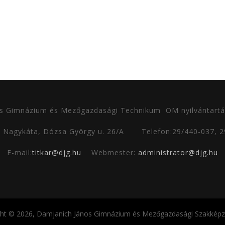
s Gimnázium és Mezőgazdasági Technikum
OM nyilvántartá
0 Nagykáta, Dózsa György u. 26/A
Telefon:29/440-037, 
E-mail:
titkar@djg.hu
Webmester:
administrator@djg.hu
ght © 2026, Damjanich János Gimnázium és Mezőgazdasági Szakképző