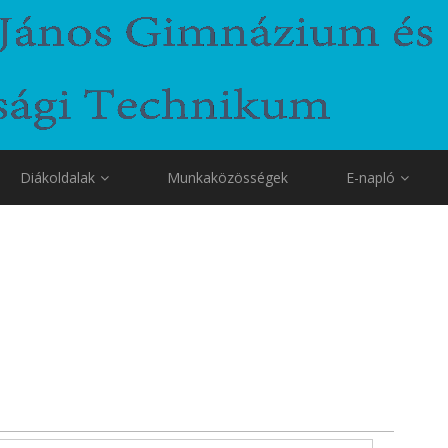
Diákoldalak
Munkaközösségek
E-napló