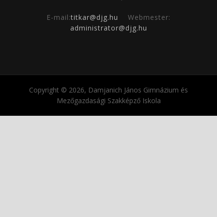
E-mail:
titkar@djg.hu
Webmester:
administrator@djg.hu
Copyright © 2026, Damjanich János Gimnázium és
Mezőgazdasági Szakképző Iskola