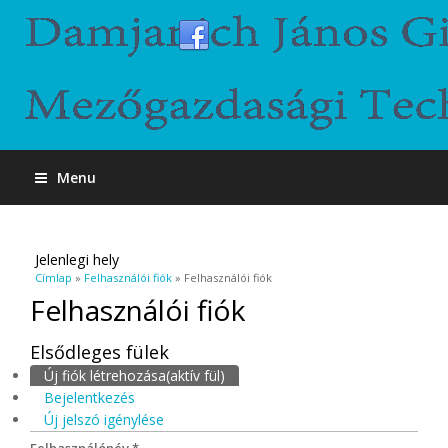
Menu
Jelenlegi hely
Címlap
»
Felhasználói fiók
» Felhasználói fiók
Felhasználói fiók
Elsődleges fülek
Új fiók létrehozása
(aktív fül)
Bejelentkezés
Új jelszó igénylése