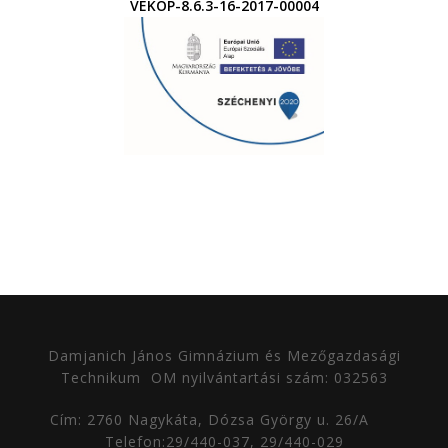
VEKOP-8.6.3-16-2017-00004
Damjanich János Gimnázium és Mezőgazdasági
Technikum
OM nyilvántartási szám: 032563
Cím: 2760 Nagykáta, Dózsa György u. 26/A
Telefon:29/440-037, 29/440-029