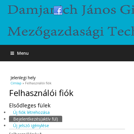
Menu
Jelenlegi hely
Címlap
» Felhasználói fiók
Felhasználói fiók
Elsődleges fülek
Új fiók létrehozása
Bejelentkezés
(aktív fül)
Új jelszó igénylése