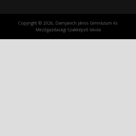
Copyright © 2026, Damjanich János Gimnázium és
Mezőgazdasági Szakképző Iskola