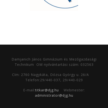
Damjanich János Gimnázium és Mezőgazdasági
Technikum
OM nyilvántartási szám: 032563
Cím: 2760 Nagykáta, Dózsa György u. 26/A
Telefon:29/440-037, 29/440-029
E-mail:
titkar@djg.hu
Webmester:
administrator@djg.hu