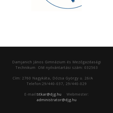
Damjanich János Gimnázium és Mezőgazdasági
Technikum
OM nyilvántartási szám: 032563
Cím: 2760 Nagykáta, Dózsa György u. 26/A
Telefon:29/440-037, 29/440-029
E-mail:
titkar@djg.hu
Webmester:
administrator@djg.hu