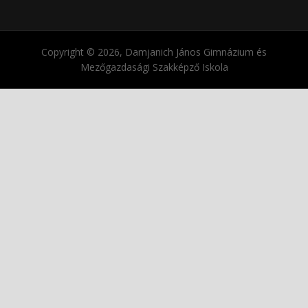
Copyright © 2026, Damjanich János Gimnázium és
Mezőgazdasági Szakképző Iskola