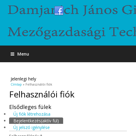
Menu
Jelenlegi hely
Címlap
» Felhasználói fiók
Felhasználói fiók
Elsődleges fülek
Új fiók létrehozása
Bejelentkezés
(aktív fül)
Új jelszó igénylése