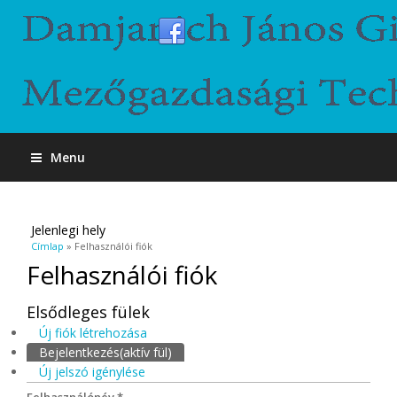
Menu
Jelenlegi hely
Címlap
» Felhasználói fiók
Felhasználói fiók
Elsődleges fülek
Új fiók létrehozása
Bejelentkezés
(aktív fül)
Új jelszó igénylése