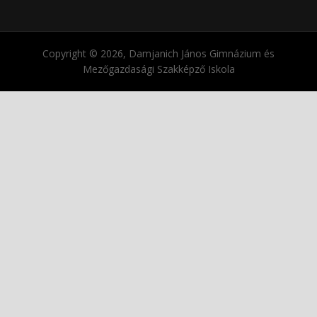
Copyright © 2026, Damjanich János Gimnázium és
Mezőgazdasági Szakképző Iskola