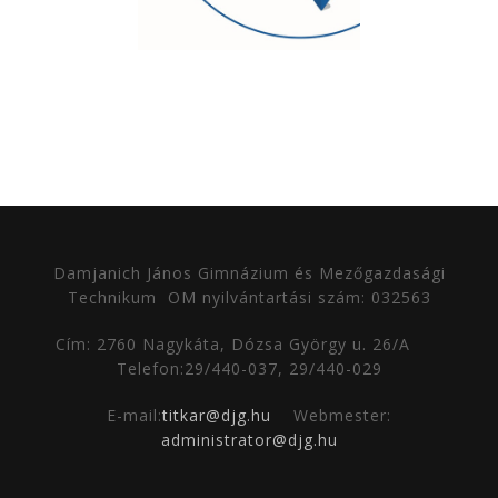
Damjanich János Gimnázium és Mezőgazdasági
Technikum
OM nyilvántartási szám: 032563
Cím: 2760 Nagykáta, Dózsa György u. 26/A
Telefon:29/440-037, 29/440-029
E-mail:
titkar@djg.hu
Webmester:
administrator@djg.hu