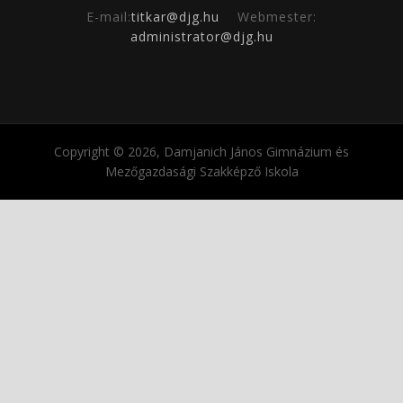
E-mail:
titkar@djg.hu
Webmester:
administrator@djg.hu
Copyright © 2026, Damjanich János Gimnázium és
Mezőgazdasági Szakképző Iskola