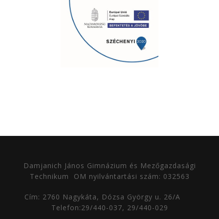
Damjanich János Gimnázium és Mezőgazdasági
Technikum
OM nyilvántartási szám: 032563
Cím: 2760 Nagykáta, Dózsa György u. 26/A
Telefon:29/440-037, 29/440-029